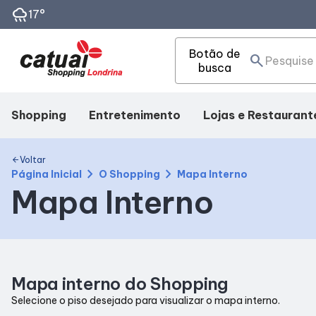
rainy
17°
Botão de
search
busca
Shopping
Entretenimento
Lojas e Restaurant
Mapa Interno
Cinema
Lojas
Voltar
arrow_back
chevron_right
chevron_right
Página Inicial
O Shopping
Mapa Interno
Mapa Interno
Facilidades
Eventos
Alimentação
Como Chegar
Fique por Dentro
Mapa interno do Shopping
Horários
Selecione o piso desejado para visualizar o mapa interno.