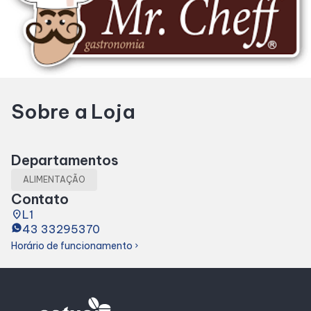
Horários
Entretenimento
Sobre a Loja
Cinema
Eventos
Departamentos
ALIMENTAÇÃO
Fique por Dentro
Contato
place
L1
43 33295370
Lojas e Restaurantes
Horário de funcionamento
chevron_right
Lojas