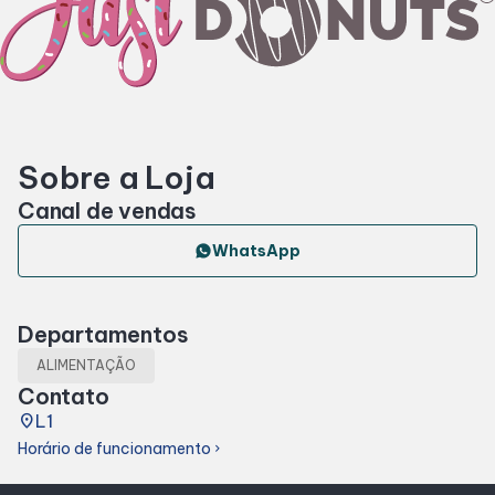
Horários
Entretenimento
Sobre a Loja
Cinema
Canal de vendas
Eventos
WhatsApp
Fique por Dentro
Departamentos
ALIMENTAÇÃO
Lojas e Restaurantes
Contato
place
L1
Lojas
Horário de funcionamento
chevron_right