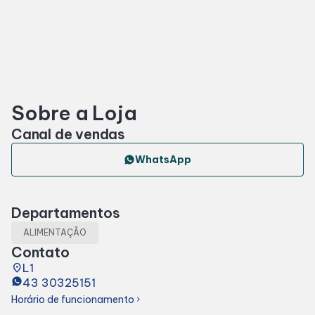
Horários
Entretenimento
Sobre a Loja
Cinema
Canal de vendas
Eventos
WhatsApp
Fique por Dentro
Departamentos
ALIMENTAÇÃO
Lojas e Restaurantes
Contato
place
L1
43 30325151
Lojas
Horário de funcionamento
chevron_right