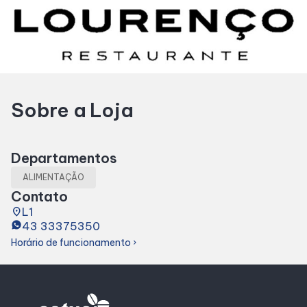
Horários
Entretenimento
Sobre a Loja
Cinema
Eventos
Departamentos
ALIMENTAÇÃO
Fique por Dentro
Contato
place
L1
43 33375350
Lojas e Restaurantes
Horário de funcionamento
chevron_right
Lojas