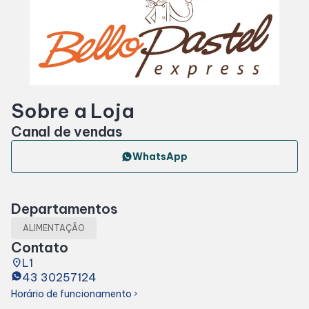
Horários
Entretenimento
Sobre a Loja
Cinema
Canal de vendas
Eventos
WhatsApp
Fique por Dentro
Departamentos
ALIMENTAÇÃO
Lojas e Restaurantes
Contato
place
L1
43 30257124
Lojas
Horário de funcionamento
chevron_right